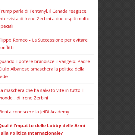
Trump parla di Fentanyl, il Canada reagisce.
Intervista di Irene Zerbini a due ospiti molto
speciali
Filippo Romeo - La Successione per evitare
onflitti
Quando il potere brandisce il Vangelo: Padre
Giulio Albanese smaschera la politica della
fede
La maschera che ha salvato vite in tutto il
mondo... di Irene Zerbini
Vieni a conoscere la JeiDì Academy
Qual è l'mpatto delle Lobby delle Armi
sulla Politica Internazionale?