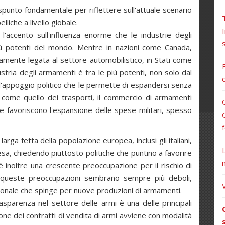
o spunto fondamentale per riflettere sull'attuale scenario
lliche a livello globale.
 l'accento sull'influenza enorme che le industrie degli
iù potenti del mondo. Mentre in nazioni come Canada,
tamente legata al settore automobilistico, in Stati come
dustria degli armamenti è tra le più potenti, non solo dal
c
l'appoggio politico che le permette di espandersi senza
ali, come quello dei trasporti, il commercio di armamenti
che favoriscono l'espansione delle spese militari, spesso
larga fetta della popolazione europea, inclusi gli italiani,
esa, chiedendo piuttosto politiche che puntino a favorire
è inoltre una crescente preoccupazione per il rischio di
e a queste preoccupazioni sembrano sempre più deboli,
azionale che spinge per nuove produzioni di armamenti.
sparenza nel settore delle armi è una delle principali
ione dei contratti di vendita di armi avviene con modalità