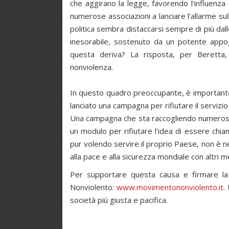
che aggirano la legge, favorendo l'influenza
numerose associazioni a lanciare l’allarme su
politica sembra distaccarsi sempre di più da
inesorabile, sostenuto da un potente appog
questa deriva? La risposta, per Beretta,
nonviolenza.
In questo quadro preoccupante, è importante
lanciato una campagna per rifiutare il servizio
Una campagna che sta raccogliendo numerose a
un modulo per rifiutare l'idea di essere chiama
pur volendo servire il proprio Paese, non è n
alla pace e alla sicurezza mondiale con altri m
Per supportare questa causa e firmare la p
Nonviolento:
www.movimentononviolento.it
.
società più giusta e pacifica.