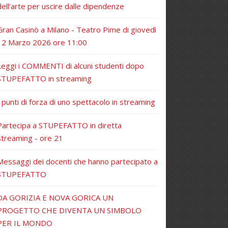
dell’arte per uscire dalle dipendenze
Gran Casinò a Milano - Teatro Pime di giovedì
12 Marzo 2026 ore 11:00
Leggi i COMMENTI di alcuni studenti dopo
STUPEFATTO in streaming
I punti di forza di uno spettacolo in streaming
Partecipa a STUPEFATTO in diretta
streaming - ore 21
Messaggi dei docenti che hanno partecipato a
STUPEFATTO
DA GORIZIA E NOVA GORICA UN
PROGETTO CHE DIVENTA UN SIMBOLO
PER IL MONDO