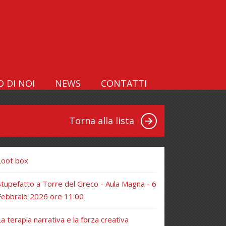
 DI NOI
NEWS
CONTATTI
Torna alla lista
Loot box
Stupefatto a Torre del Greco - Aula Magna - 6
Febbraio 2026 ore 11:00
La terapia narrativa e la forza creativa