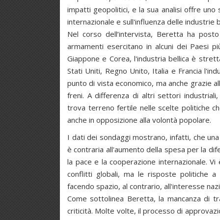
impatti geopolitici, e la sua analisi offre un
internazionale e sull'influenza delle industrie be
Nel corso dell’intervista, Beretta ha posto
armamenti esercitano in alcuni dei Paesi p
Giappone e Corea, l'industria bellica è stret
Stati Uniti, Regno Unito, Italia e Francia l'in
punto di vista economico, ma anche grazie al
freni. A differenza di altri settori industri
trova terreno fertile nelle scelte politiche 
anche in opposizione alla volontà popolare.
I dati dei sondaggi mostrano, infatti, che una 
è contraria all'aumento della spesa per la dif
la pace e la cooperazione internazionale. Vi 
conflitti globali, ma le risposte politich
facendo spazio, al contrario, all'interesse n
Come sottolinea Beretta, la mancanza di tra
criticità. Molte volte, il processo di approvaz