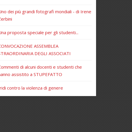
Uno dei più grandi fotografi mondiali - di Irene
Zerbini
Una proposta speciale per gli studenti...
CONVOCAZIONE ASSEMBLEA
STRAORDINARIA DEGLI ASSOCIATI
Commenti di alcuni docenti e studenti che
hanno assistito a STUPEFATTO
Iridi contro la violenza di genere