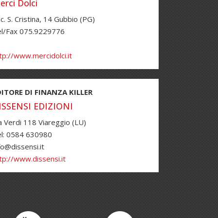
erci Dolci
c. S. Cristina, 14 Gubbio (PG)
el/Fax 075.9229776
tp://www.mercidolci.it
DITORE DI FINANZA KILLER
ISSENSI EDIZIONI
a Verdi 118 Viareggio (LU)
l: 0584 630980
fo@dissensi.it
tp://www.dissensi.it