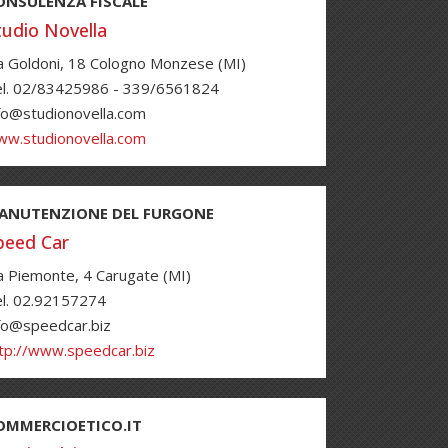
ONSULENZA FISCALE
tudio Novella
a Goldoni, 18 Cologno Monzese (MI)
l. 02/83425986 - 339/6561824
fo@studionovella.com
w.studionovella.com
ANUTENZIONE DEL FURGONE
peed Car
a Piemonte, 4 Carugate (MI)
l. 02.92157274
fo@speedcar.biz
tp://www.speedcar.biz
OMMERCIOETICO.IT