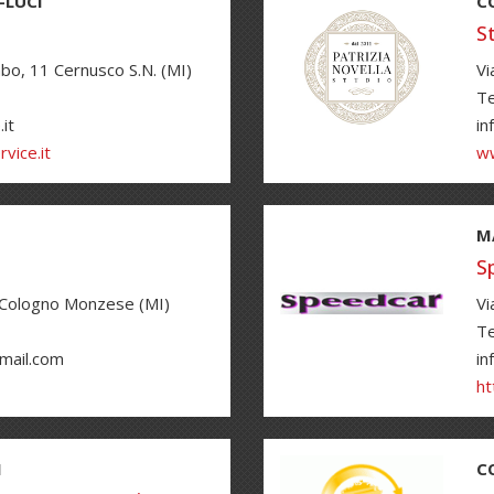
-LUCI
C
S
bo, 11 Cernusco S.N. (MI)
Vi
Te
it
in
vice.it
ww
M
S
 Cologno Monzese (MI)
Vi
Te
mail.com
in
ht
I
C