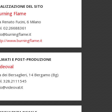
EALIZZAZIONE DEL SITO
urning Flame
a Renato Fucini, 6 Milano
l. 02.26688361
fo@burningflame.it
tp://www.burningflame.it
ILMATI E POST-PRODUZIONE
ideoval
a dei Bersaglieri, 14 Bergamo (Bg)
l. 328.2111545
fo@videoval.it