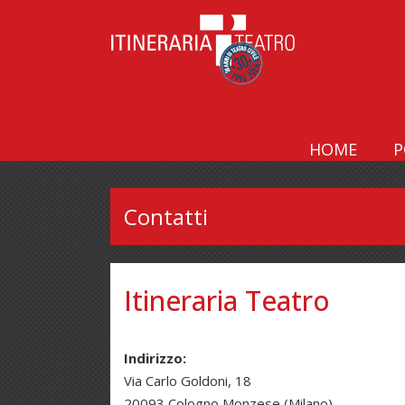
HOME
P
Contatti
Itineraria Teatro
Indirizzo:
Via Carlo Goldoni, 18
20093 Cologno Monzese (Milano)