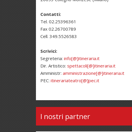
Contatti:
Tel. 02.25396361
Fax 02.26700789
Cell. 349.5526583
Scrivici:
Segreteria:
info[@]itineraria.it
Dir. Artistico:
spettacoli[@]itineraria.it
Amministr:
amministrazione[@]itineraria.it
PEC:
itinerariateatro[@]pec.it
I nostri partner