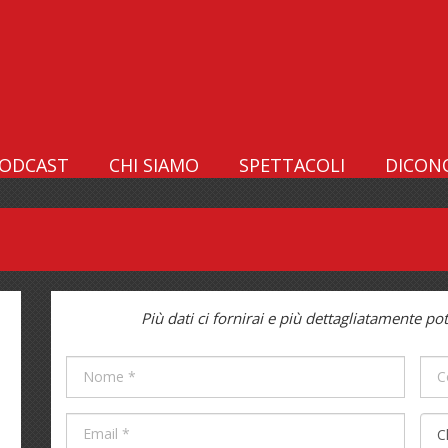
ODCAST
CHI SIAMO
SPETTACOLI
DICONO
Più dati ci fornirai e più dettagliatamente po