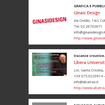
GRAFICA E PUBBLI
Ginasi Design
Via Ovidio, 14/L C
Tel. 02.26702671
info@ginasidesign.i
http://www.ginaside
Vacanze creative.
Libera Universit
Loc. Santa Cristina
+39 075.9229914 
info@alcatraz.it
http://www.alcatraz