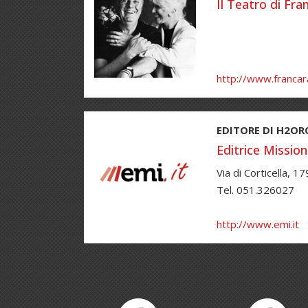
Il Teatro di Fr
http://www.francar
EDITORE DI H2OR
Editrice Mission
Via di Corticella, 
Tel. 051.326027
http://www.emi.it