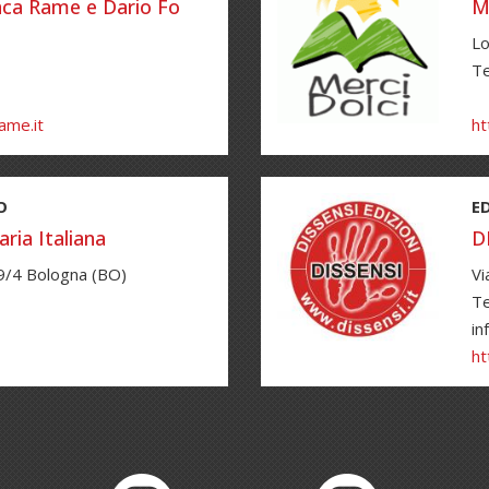
anca Rame e Dario Fo
M
Lo
T
ame.it
ht
O
E
aria Italiana
D
179/4 Bologna (BO)
Vi
Te
in
ht