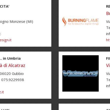
CITA'
R
B
ologno Monzese (MI)
Vi
Te
t
in
sign.it
ht
.. in Umbria
F
à di Alcatraz
V
, 06020 Gubbio
Vi
- 075.9229938
Te
in
.it