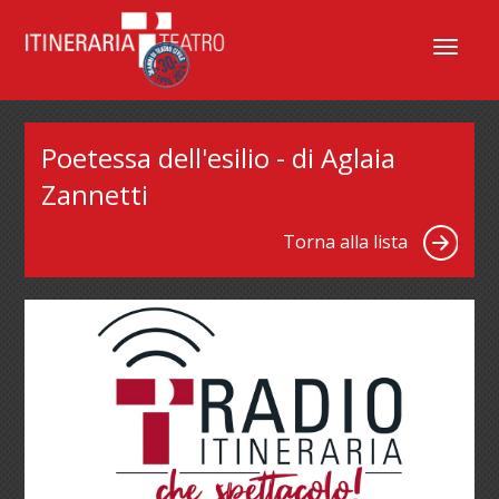
Menu
Poetessa dell'esilio - di Aglaia
Zannetti
Torna alla lista