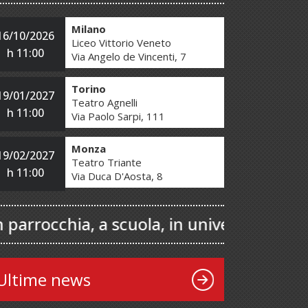
Milano
16/10/2026
Liceo Vittorio Veneto
h 11:00
Via Angelo de Vincenti, 7
Torino
19/01/2027
Teatro Agnelli
h 11:00
Via Paolo Sarpi, 111
Monza
19/02/2027
Teatro Triante
h 11:00
Via Duca D'Aosta, 8
hia, a scuola, in università...? Scrivi a
Ultime news