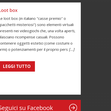
Loot box
Le loot box (in italiano "casse premio" o
"pacchetti misteriosi") sono elementi virtuali
presenti nei videogiochi che, una volta aperti,
rilasciano ricompense casuali. Possono
contenere oggetti estetici (come costumi o
armi) o potenziamenti per il proprio pers
[...]
LEGGI TUTTO
Seguici su Facebook