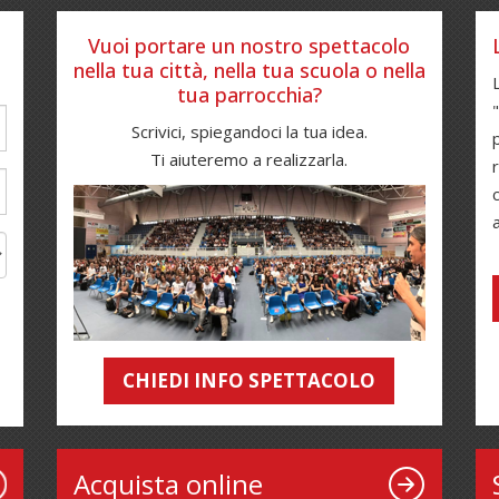
Vuoi portare un nostro spettacolo
nella tua città, nella tua scuola o nella
tua parrocchia?
Scrivici, spiegandoci la tua idea.
Ti aiuteremo a realizzarla.
CHIEDI INFO SPETTACOLO
Acquista online