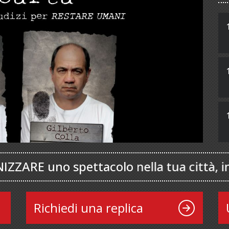
no spettacolo nella tua città, in parrocc
Richiedi una replica