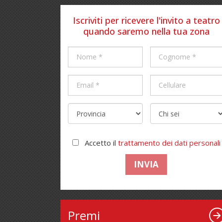
Iscriviti per ricevere l'invito a teatro
quando saremo nella tua zona
Accetto il
trattamento dei dati personali
INVIA
Premi