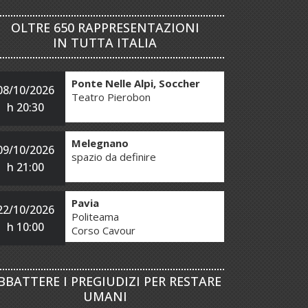
OLTRE 650 RAPPRESENTAZIONI
IN TUTTA ITALIA
Ponte Nelle Alpi, Soccher
08/10/2026
Teatro Pierobon
h 20:30
Melegnano
09/10/2026
spazio da definire
h 21:00
Pavia
22/10/2026
Politeama
h 10:00
Corso Cavour
BBATTERE I PREGIUDIZI PER RESTARE
UMANI