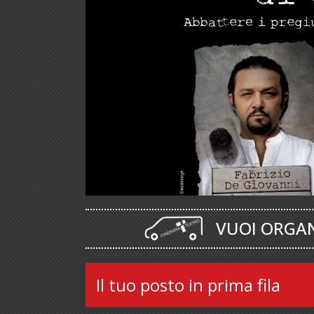
VUOI ORGANIZZARE u
Il tuo posto in prima fila