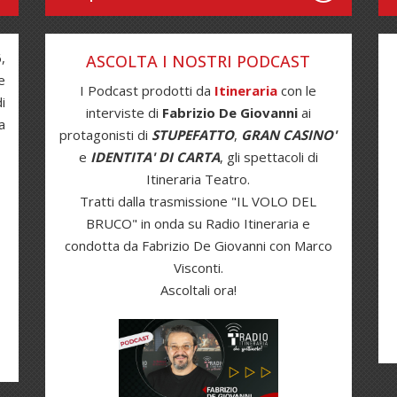
,
ASCOLTA I NOSTRI PODCAST
e
I Podcast prodotti da
Itineraria
con le
i
interviste di
Fabrizio De Giovanni
ai
a
protagonisti di
STUPEFATTO
,
GRAN CASINO'
e
IDENTITA' DI CARTA
, gli spettacoli di
Itineraria Teatro.
Tratti dalla trasmissione "IL VOLO DEL
BRUCO" in onda su Radio Itineraria e
condotta da Fabrizio De Giovanni con Marco
Visconti.
Ascoltali ora!