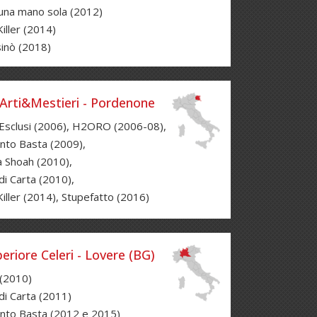
una mano sola (2012)
iller (2014)
inò (2018)
Arti&Mestieri - Pordenone
Esclusi (2006), H2ORO (2006-08),
nto Basta (2009),
la Shoah (2010),
 di Carta (2010),
Killer (2014), Stupefatto (2016)
periore Celeri - Lovere (BG)
(2010)
 di Carta (2011)
nto Basta (2012 e 2015)