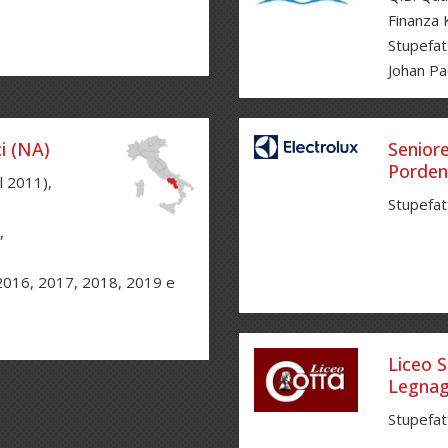
Finanza K
Stupefat
Johan Pa
i (NA)
Seniore
Porde
l 2011),
Stupefat
,
2016, 2017, 2018, 2019 e
Liceo S
Legnag
Stupefat