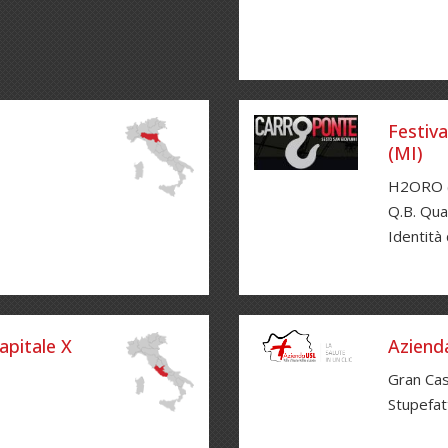
Festiva
(MI)
H2ORO 
Q.B. Qua
Identità
apitale X
Azienda
Gran Cas
Stupefat