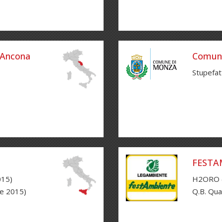
 Ancona
Comun
Stupefat
FESTAM
015)
H2ORO (
 e 2015)
Q.B. Qua