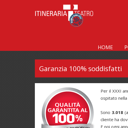
HOME
P
Garanzia 100% soddisfatti
Per il XXXI an
ospitato nella
Sono
3.018
(a
cliente ha dov
E noi ogni an