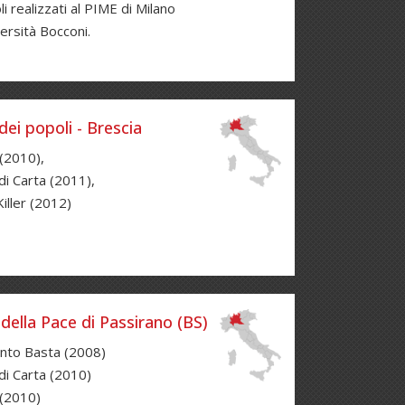
i realizzati al PIME di Milano
versità Bocconi.
ei popoli - Brescia
2010),
di Carta (2011),
iller (2012)
della Pace di Passirano (BS)
nto Basta (2008)
 di Carta (2010)
(2010)