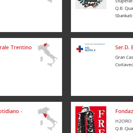
Stupefat
Q.B. Qua
Sbankati
ale Trentino
Ser.D.
Gran Cas
Civitave
tidiano -
Fondaz
H2ORO 
Q.B. Qua