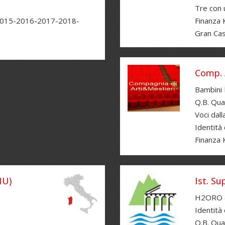
Tre con 
2015-2016-2017-2018-
Finanza K
Gran Cas
Comp. 
Bambini 
Q.B. Qua
Voci dal
Identità
Finanza 
NU)
Ist. Su
H2ORO 
Identità
Q.B. Qua