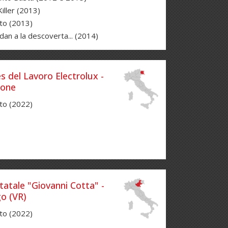
iller (2013)
to (2013)
dan a la descoverta... (2014)
s del Lavoro Electrolux -
none
to (2022)
tatale "Giovanni Cotta" -
o (VR)
to (2022)