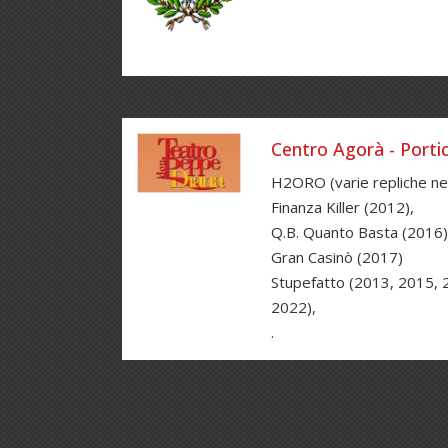
Centro Agorà - Portic
H2ORO (varie repliche ne
Finanza Killer (2012),
Q.B. Quanto Basta (2016)
Gran Casinò (2017)
Stupefatto (2013, 2015, 
2022),
.