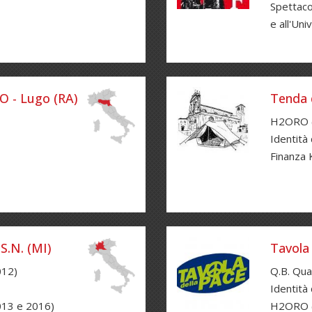
Spettacol
e all'Uni
O - Lugo (RA)
Tenda d
H2ORO (
Identità 
Finanza K
S.N. (MI)
Tavola 
012)
Q.B. Qua
Identità
2013 e 2016)
H2ORO 