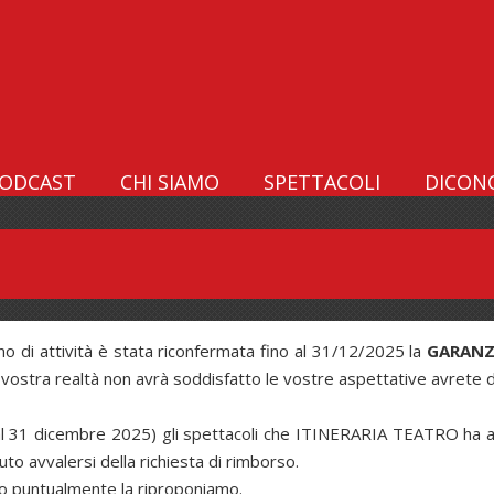
ODCAST
CHI SIAMO
SPETTACOLI
DICONO
no di attività è stata riconfermata fino al 31/12/2025 la
GARANZ
 vostra realtà non avrà soddisfatto le vostre aspettative avrete di
l 31 dicembre 2025) gli spettacoli che ITINERARIA TEATRO ha alles
uto avvalersi della richiesta di rimborso.
no puntualmente la riproponiamo.