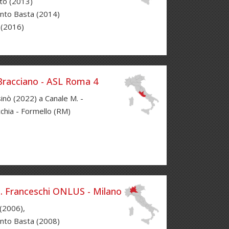
to (2013)
nto Basta (2014)
 (2016)
 Bracciano - ASL Roma 4
inò (2022) a Canale M. -
cchia - Formello (RM)
. Franceschi ONLUS - Milano
(2006),
nto Basta (2008)